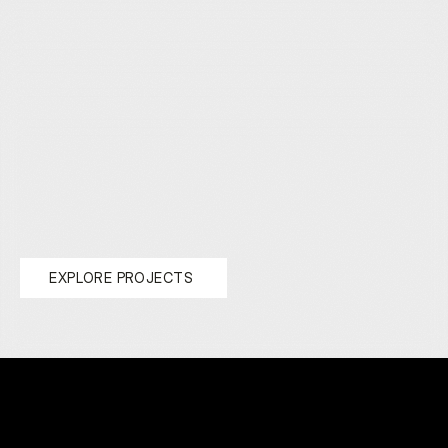
E
X
P
L
O
R
E
P
R
O
J
E
C
T
S