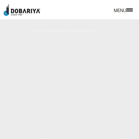
MENU
CLOSE
A
B
O
U
T
S
H
A
P
I
N
G
E
X
C
E
L
L
E
N
C
E
A
L
L
P
R
O
P
E
R
T
I
E
S
L
O
C
A
T
I
O
N
S
L
A
N
D
O
W
N
E
R
S
R
E
V
I
E
W
S
S
E
R
V
I
C
E
S
C
O
N
T
A
C
T
E
N
Q
U
I
R
E
N
O
W